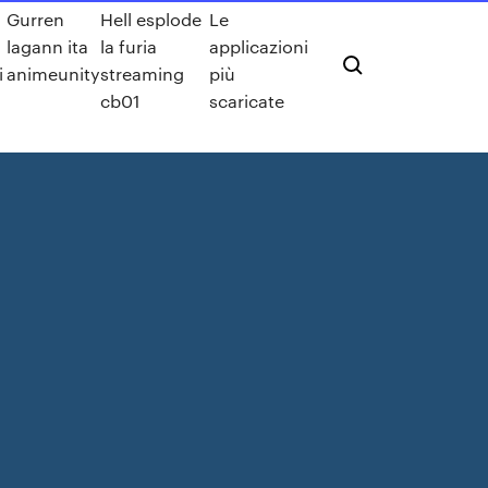
Gurren
Hell esplode
Le
lagann ita
la furia
applicazioni
i
animeunity
streaming
più
cb01
scaricate